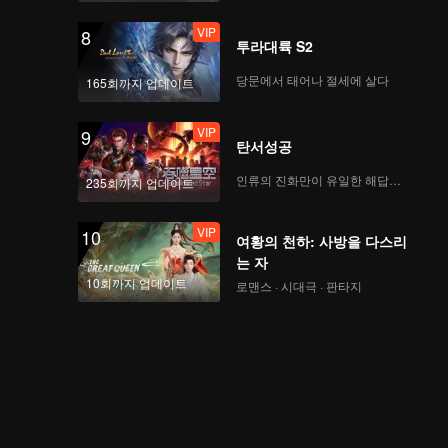
VIP
8
투라대륙 S2
당문에서 태어나 절세에 살다
165회까지 업데이트
VIP
9
탄서성공
인류의 진화만이 유일한 해답이다
235회까지 업데이트
VIP
10
여황의 천하: 사방을 다스리
는 자
10회까지 업데이트
로맨스 · 시대극 · 판타지