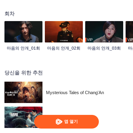
딩웨이의 멋진 리더십이 만나 오리무중에 빠진 미스터리 사건들을 하나씩 해결
하는데... 심지어 과거 범인을 잡지 못한 채 미제로 남았던 희대의 사건마저 해결
회차
하게 된다!
VIP
VIP
마음의 안개_01회
마음의 안개_02회
마음의 안개_03회
마
당신을 위한 추천
Mysterious Tales of Chang'An
쌍면번화
앱 열기