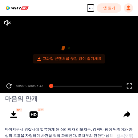
앱 열기
ko
고화질 콘텐츠를 끊김 없이 즐기세요
00:00:01
/
00:35:42
마음의 안개
바이저우시 경찰서에 합류하게 된 심리학자 리모처우, 강력반 팀장 딩웨이와 환
상의 호흡을 자랑하며 사건을 척척 파헤친다. 모처우의 탄탄한 심리학 지식과
전부[모두]