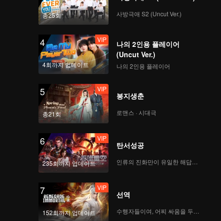
사방극애 S2 (Uncut Ver.)
총25회
VIP
4
나의 2인용 플레이어
(Uncut Ver.)
4회까지 업데이트
나의 2인용 플레이어
VIP
5
봉지생춘
로맨스 · 시대극
총21회
VIP
6
탄서성공
인류의 진화만이 유일한 해답이다
235회까지 업데이트
VIP
7
선역
수행자들이여, 어찌 싸움을 두려워하랴
152회까지 업데이트