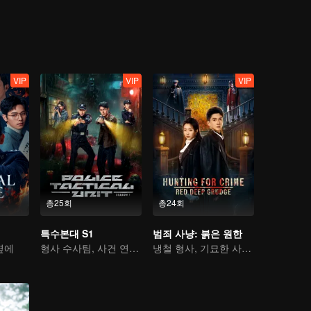
VIP
VIP
VIP
총25회
총24회
특수본대 S1
범죄 사냥: 붉은 원한
옆에
형사 수사팀, 사건 연속 해결
냉철 형사, 기묘한 사건을 파헤쳐 범인을 추적하다