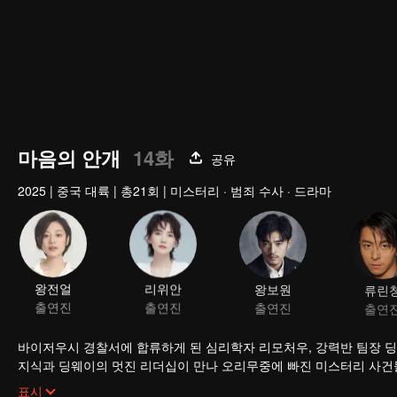
마음의 안개
14화
공유
2025
|
중국 대륙
|
총21회
|
미스터리 · 범죄 수사 · 드라마
왕전얼
리위안
왕보원
류린
출연진
출연진
출연진
출연
바이저우시 경찰서에 합류하게 된 심리학자 리모처우, 강력반 팀장 
지식과 딩웨이의 멋진 리더십이 만나 오리무중에 빠진 미스터리 사건들
사건마저 해결하게 된다!
표시