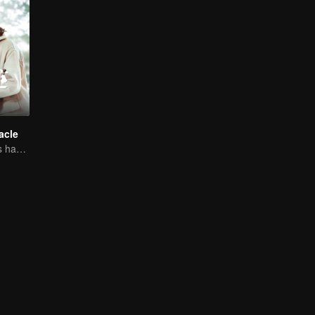
acle
Ji Xiaobing holds hands with Gong Wanyi to find love and arrest the criminal