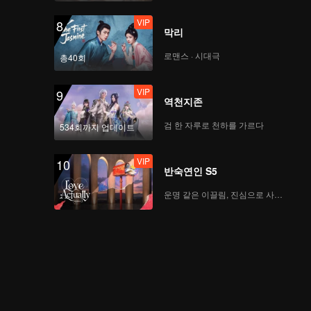
VIP
8
막리
로맨스 · 시대극
총40회
VIP
9
역천지존
검 한 자루로 천하를 가르다
534회까지 업데이트
VIP
10
반숙연인 S5
운명 같은 이끌림, 진심으로 사랑하다