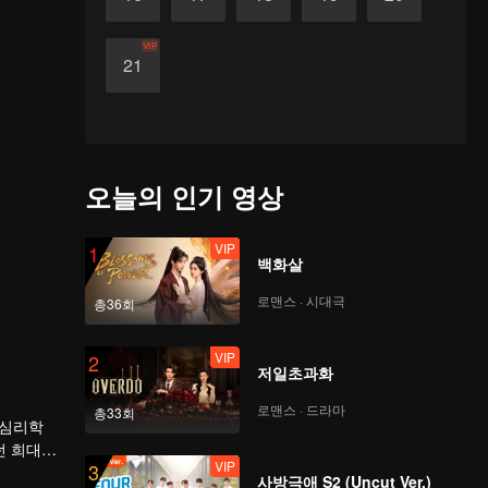
VIP
21
오늘의 인기 영상
VIP
1
백화살
로맨스 · 시대극
총36회
VIP
2
저일초과화
로맨스 · 드라마
총33회
 심리학
던 희대의
VIP
3
사방극애 S2 (Uncut Ver.)