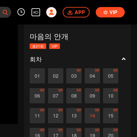
APP
VIP
KO
마음의 안개
총21회
VIP
회차
VIP
VIP
VIP
01
02
03
04
05
VIP
VIP
VIP
VIP
VIP
06
07
08
09
10
VIP
VIP
VIP
VIP
VIP
11
12
13
14
15
VIP
VIP
VIP
VIP
VIP
16
17
18
19
20