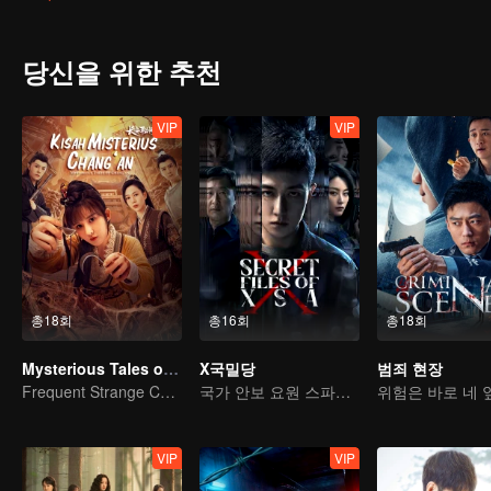
당신을 위한 추천
VIP
VIP
총18회
총16회
총18회
Mysterious Tales of Chang'An
X국밀당
범죄 현장
Frequent Strange Cases in Chang'an! Only For The Daring People
국가 안보 요원 스파이의 음모를 분쇄하다
위험은 바로 네 
VIP
VIP