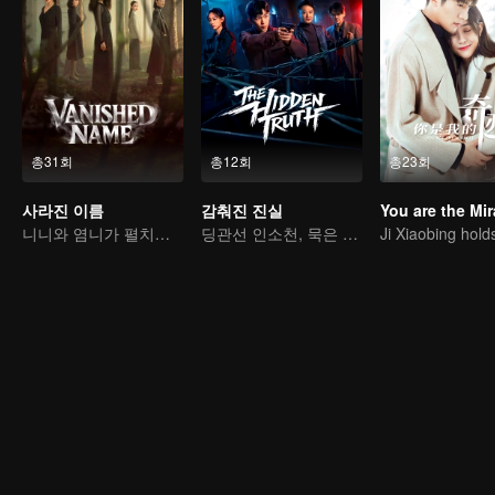
총31회
총12회
총23회
사라진 이름
감춰진 진실
You are the Mir
니니와 염니가 펼치는 여성 서스펜스 드라마
딩관선 인소천, 묵은 미제 사건을 풀다