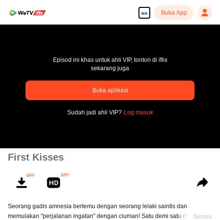
Buka App
en
Episod ini khas untuk ahli VIP, tonton di iflix
sekarang juga
Buka aplikasi
pay limit
Sudah jadi ahli VIP?
Log masuk
Error code: 70013083.-1-72ce56a73d124d27c98e918c2602bd63
00:00:00
/
00:00:00
First Kisses
Seorang gadis amnesia bertemu dengan seorang lelaki saintis dan
memulakan "perjalanan ingatan" dengan ciuman! Satu demi satu ciuman,
Semua