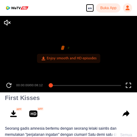
Buka App
en
Enjoy smooth and HD episodes
00:00:00
/
00:08:12
First Kisses
Seorang gadis amnesia bertemu dengan seorang lelaki saintis dan
memulakan "perjalanan ingatan" dengan ciuman! Satu demi satu ciuman,
Semua