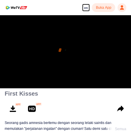
Buka App
en
First Kisses
Seorang gadis amnesia bertemu dengan seorang lelaki saintis dan
memulakan "perjalanan ingatan" dengan ciuman! Satu demi satu ciuman,
Semua