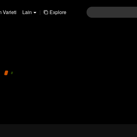
 Varieti
Lain
|
Explore