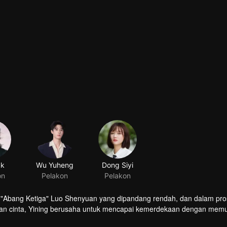
ck
Wu Yuheng
Dong Siyi
on
Pelakon
Pelakon
ela "Abang Ketiga" Luo Shenyuan yang dipandang rendah, dan dalam pros
an cinta, Yining berusaha untuk mencapai kemerdekaan dengan mem
tang kematian mentornya. Bersyukur dengan sokongan Yining, dia mem
n menguruskan perniagaannya dengan baik. Didorong oleh Yining,