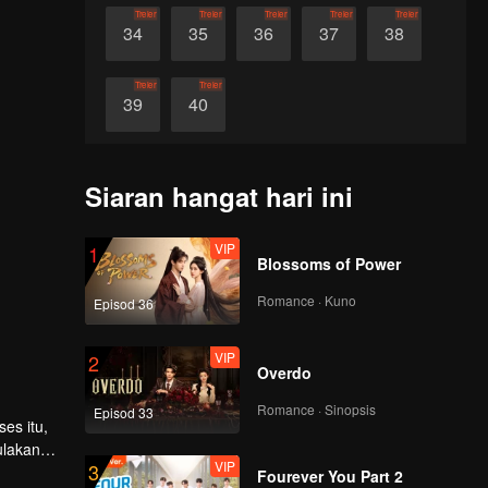
Treler
Treler
Treler
Treler
Treler
34
35
36
37
38
Treler
Treler
39
40
Siaran hangat hari ini
VIP
1
Blossoms of Power
Romance · Kuno
Episod 36
VIP
2
Overdo
Romance · Sinopsis
Episod 33
es itu,
ulakan
VIP
3
bantu
Fourever You Part 2