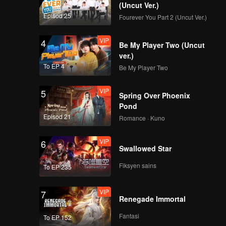
, mereka
(Uncut Ver.)
Episod 25
Fourever You Part 2 (Uncut Ver.)
VIP
4
Be My Player Two (Uncut
ver.)
To EP 4
Be My Player Two
VIP
5
Spring Over Phoenix
Pond
Episod 21
Romance · Kuno
VIP
6
Swallowed Star
Fiksyen sains
To EP 235
VIP
7
Renegade Immortal
Fantasi
To EP 152