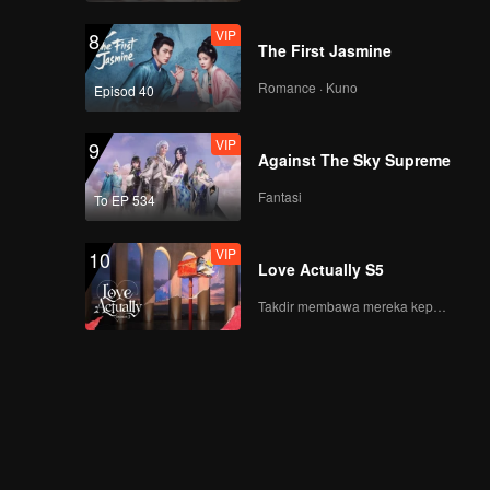
VIP
8
The First Jasmine
Romance · Kuno
Episod 40
VIP
9
Against The Sky Supreme
Fantasi
To EP 534
VIP
10
Love Actually S5
Takdir membawa mereka kepada cinta yang tulus!