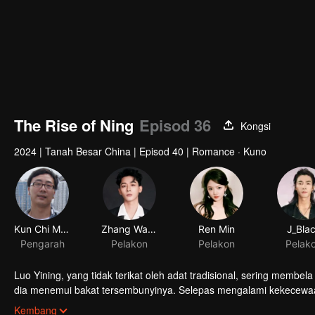
The Rise of Ning
Episod 36
Kongsi
2024
|
Tanah Besar China
|
Episod 40
|
Romance · Kuno
Kun Chi Mak
Zhang Wanyi
Ren Min
J_Bla
Pengarah
Pelakon
Pelakon
Pelak
Luo Yining, yang tidak terikat oleh adat tradisional, sering memb
dia menemui bakat tersembunyinya. Selepas mengalami kekecewa
perniagaan. Luo Shenyuan, yang difitnah, mencari kebenaran ten
Dengan bantuan Shenyuan, Yining menghukum pembunuh ibunya da
Kembang