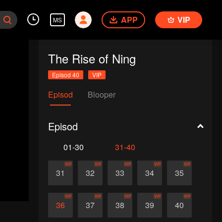
APP
VIP
MS
The Rise of Ning
Episod 40
VIP
Episod
Blooper
Episod
01-30
31-40
VIP
VIP
VIP
VIP
VIP
31
32
33
34
35
VIP
VIP
VIP
VIP
VIP
36
37
38
39
40