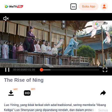
Buka App
en
00:00:00
/
00:01:06
The Rise of Ning
Luo Yining, yang tidak terikat oleh adat tradisional, sering membela "Abang
Ketiga" Luo Shenyuan yang dipandang rendah, dan dalam proses itu, dia
Semua