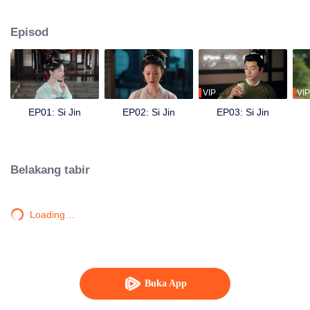
memutuskan pertunangan, menewaskan mak ciknya yang kejam, membuka
kedai minyak wangi, dan menyiasat kes misteri. Dia bertemu semula dengan
Episod
Yu Jin, dan meskipun masa lalu mereka rumit, mereka bekerjasama untuk
menyelamatkan adik-beradiknya serta membersihkan nama ayahnya.
Mengharungi pelbagai rintangan, perasaan Jiang Si terhadap Yu Jin
kembali mekar, dan mereka bersama-sama mempertahankan keamanan
Dinasti Zhou, menjalani kehidupan yang makmur.
VIP
VIP
EP01: Si Jin
EP02: Si Jin
EP03: Si Jin
Belakang tabir
Loading…
Buka App