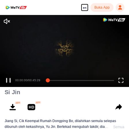
Buka App
en
00:00:00
/
00:45:29
Si Jin
Jiang Si, Cik Keempat Rumah Dongping Bo, dilahirkan semula selepas
dibunuh oleh kekasihnya, Yu Jin. Bertekad mengubah takdir, dia
Semua