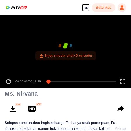
Buka App
en
Enjoy smooth and HD episodes
00:00:00
/
00:18:39
Ms. Nirvana
Selepas pembunuhan tragis keluarga Fu, hanya anak perempuan, Fu
Zhaoxue terselamat, namun bukti mengarah kepada bekas kekasihnya, Gu
Semua