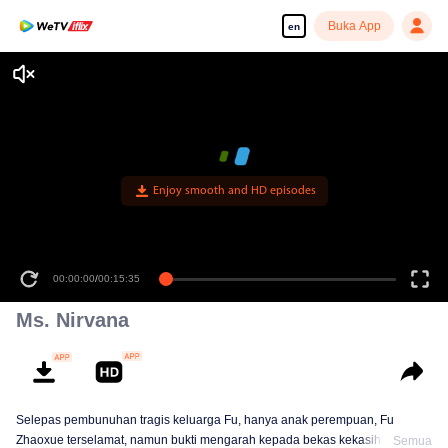
Buka App
en
Enjoy smooth and HD episodes
00:00:00
/
00:15:35
Ms. Nirvana
Selepas pembunuhan tragis keluarga Fu, hanya anak perempuan, Fu
Zhaoxue terselamat, namun bukti mengarah kepada bekas kekasihnya, Gu
Semua