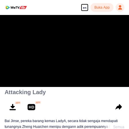
Buka App
en
Attacking Lady
Bai Jinse, pereka barang kemas LadyA, secara tidak sengaja mendapati
tunangnya Zheng Huaichen menipu dengann adik perempuannya Bai
Semua