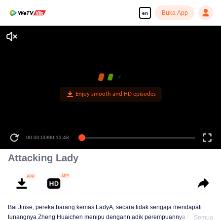
Buka App
en
Enjoy smooth and HD episodes
00:00:00
/
00:13:48
Attacking Lady
Bai Jinse, pereka barang kemas LadyA, secara tidak sengaja mendapati
tunangnya Zheng Huaichen menipu dengann adik perempuannya Bai
Semua