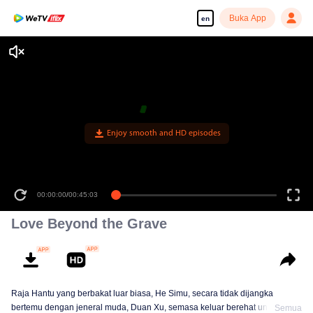
Buka App
en
Enjoy smooth and HD episodes
00:00:00
/
00:45:03
Love Beyond the Grave
Raja Hantu yang berbakat luar biasa, He Simu, secara tidak dijangka
bertemu dengan jeneral muda, Duan Xu, semasa keluar berehat untuk
Semua