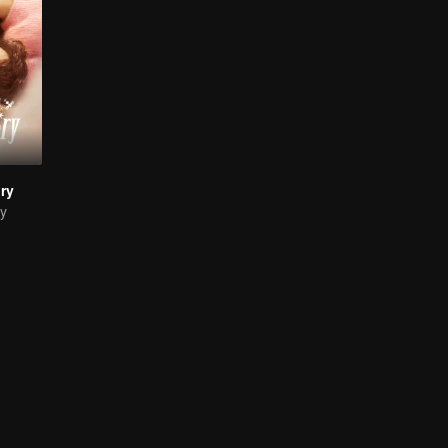
ry
ry