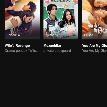
Episod 24
Episod 17
Episod 32
Wife's Revenge
Mozachiko
You Are My Glo
Drama pendek “Wife's Revenge”
private bodyguard
You Are My Glo