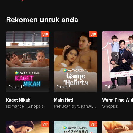
cerita dongeng, ia sentiasa mempunyai pengakhiran yang bahagia.
Rekomen untuk anda
VIP
VIP
Episod 10
Episod 5
Episod 31
Kaget Nikah
Main Hati
Warm Time Wit
Romance · Sinopsis
Perlukan duit, kahwin kontrak penyelesaiannya?
Sinopsis
VIP
VIP