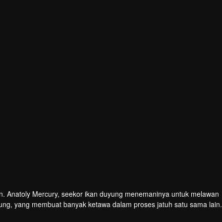
ngan. Anatoly Mercury, seekor ikan duyung menemaninya untuk melawan
yung, yang membuat banyak ketawa dalam proses jatuh satu sama lain.
adi risiko kepada pasangan itu? Walau bagaimanapun, jika anda perc