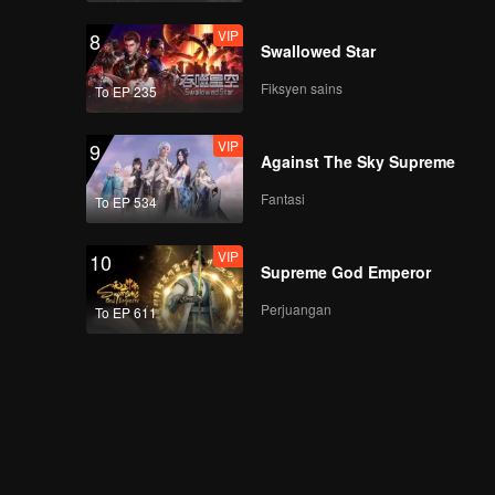
VIP
8
Swallowed Star
Fiksyen sains
To EP 235
VIP
9
Against The Sky Supreme
Fantasi
To EP 534
VIP
10
Supreme God Emperor
Perjuangan
To EP 611