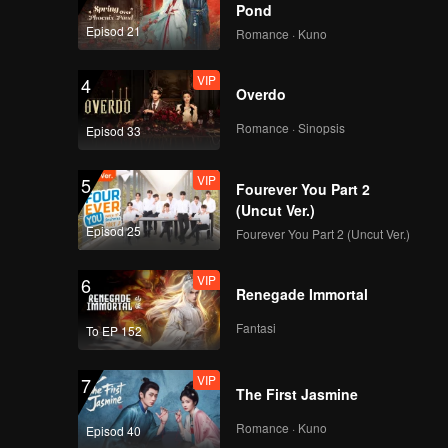
Pond
Episod 21
Romance · Kuno
VIP
4
Overdo
Romance · Sinopsis
Episod 33
VIP
5
Fourever You Part 2
(Uncut Ver.)
Episod 25
Fourever You Part 2 (Uncut Ver.)
VIP
6
Renegade Immortal
Fantasi
To EP 152
VIP
7
The First Jasmine
Romance · Kuno
Episod 40