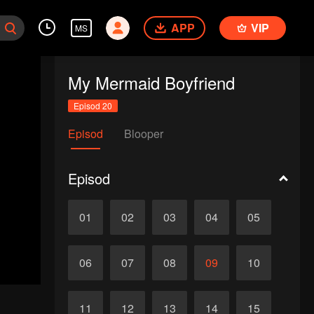
APP
VIP
MS
My Mermaid Boyfriend
Episod 20
Episod
Blooper
Episod
01
02
03
04
05
06
07
08
09
10
11
12
13
14
15