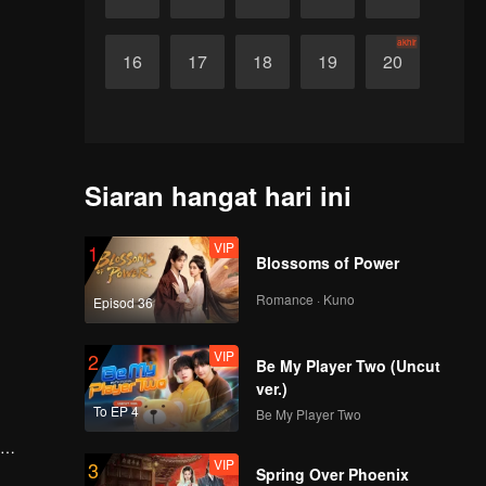
akhir
16
17
18
19
20
Siaran hangat hari ini
VIP
1
Blossoms of Power
Romance · Kuno
Episod 36
VIP
2
Be My Player Two (Uncut
ver.)
To EP 4
Be My Player Two
VIP
3
aya pada
Spring Over Phoenix