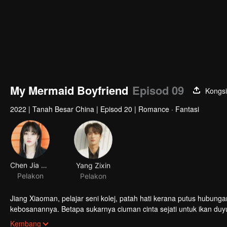
My Mermaid Boyfriend
Episod 09
Kongsi
2022
|
Tanah Besar China
|
Episod 20
|
Romance · Fantasi
Chen Jia Wen
Yang Zixin
Pelakon
Pelakon
Jiang Xiaoman, pelajar seni kolej, patah hati kerana putus hubu
kebosanannya. Betapa sukarnya ciuman cinta sejati untuk ikan du
Kewujudan Cheng Xi, senior Jiang Xiaoman, adakah dia akan menj
Kembang