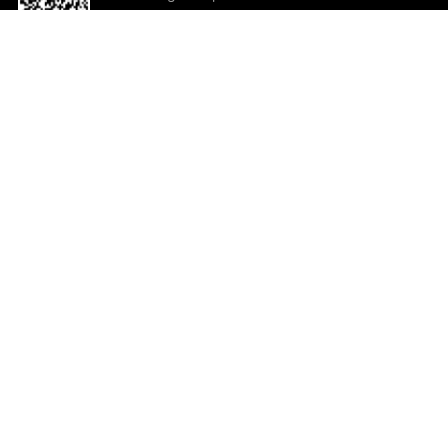
o App agora
Ajuda e comentários
So
Comentários
Ju
Co
En
ted.