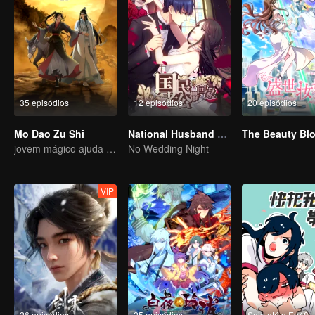
35 episódios
12 episódios
20 episódios
Mo Dao Zu Shi
National Husband Bring Home SS1
The Beauty Bl
jovem mágico ajuda os povos
No Wedding Night
VIP
26 episódios
25 episódios
Saiu até o Ep48