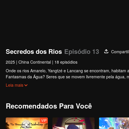
Secredos dos Rios
Episódio 13
Compartil
2025
|
China Continental
|
18 episódios
Onde os rios Amarelo, Yangtzé e Lancang se encontram, habitam a
Fantasmas da Água? Seres que se movem livremente pela água, mes
linhagem, administra uma "margem subaquática" ao longo do Lanc
Leia mais
Hang. Buscando a verdade e a cura para seu próprio destino, Yi 
Recomendados Para Você
VIP