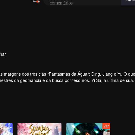
har
s margens dos três clãs "Fantasmas da Água": Ding, Jiang e Yi. O qu
tres da geomancia e da busca por tesouros. Yi Sa, a última de sua
ang. Durante um perigoso mergulho na "Sopa Dourada", ela resgata 
Sa o treina como um Fantasma da Água.
VIP