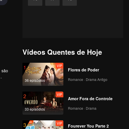
Vídeos Quentes de Hoje
VIP
1
Flores de Poder
e são
Romance · Drama Antigo
36 episódios
Zong
VIP
2
Amor Fora de Controle
Romance · Drama
33 episódios
VIP
3
Fourever You Parte 2