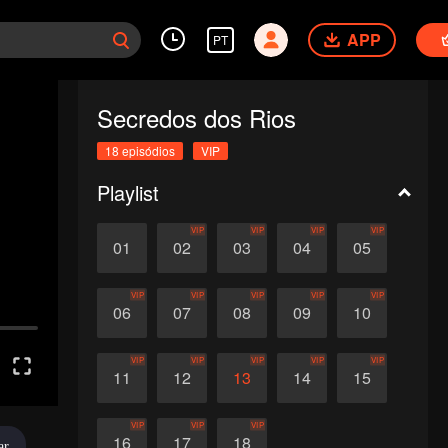
APP
PT
Secredos dos Rios
18 episódios
VIP
Playlist
VIP
VIP
VIP
VIP
01
02
03
04
05
VIP
VIP
VIP
VIP
VIP
06
07
08
09
10
VIP
VIP
VIP
VIP
VIP
11
12
13
14
15
VIP
VIP
VIP
16
17
18