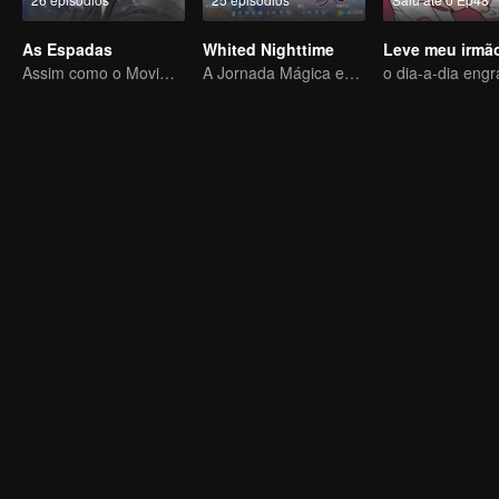
As Espadas
Whited Nighttime
Assim como o Movimento Celestial é Sempre Vigoroso, um Cavalheiro Deve Se Esforçar Incessantemente
A Jornada Mágica em Busca do Amor Verdadeiro