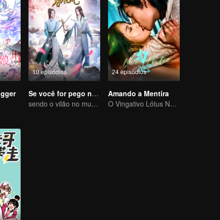
10 episódios
24 episódios
ogger
Se você for pego no livro
Amando a Mentira
sendo o vilão no mundo do livro
O Vingativo Lótus Negro cai para o jovem mestre desonesto