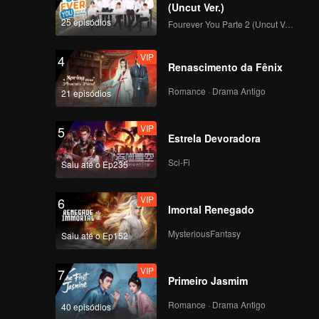
(Uncut Ver.)
25 episódios
Fourever You Parte 2 (Uncut Ver.)
VIP
4
Renascimento da Fênix
Romance · Drama Antigo
21 episódios
VIP
5
Estrela Devoradora
Sci-Fi
Saiu até o Ep235
VIP
6
Imortal Renegado
MysteriousFantasy
Saiu até o Ep152
VIP
7
Primeiro Jasmim
Romance · Drama Antigo
40 episódios