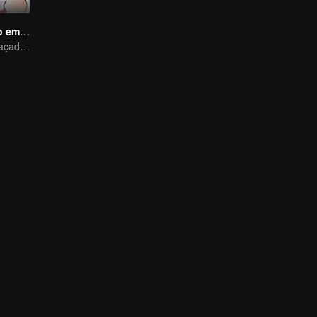
Leve meu irmão embora
o dia-a-dia engraçado de irmão e irmã