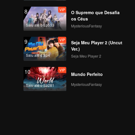
VIP
8
O Supremo que Desafia
os Céus
Saiu até o Ep533
MysteriousFantasy
VIP
9
Seja Meu Player 2 (Uncut
Ver.)
Saiu até o Ep4
Seja Meu Player 2
VIP
10
Mundo Perfeito
MysteriousFantasy
Saiu até o Ep281