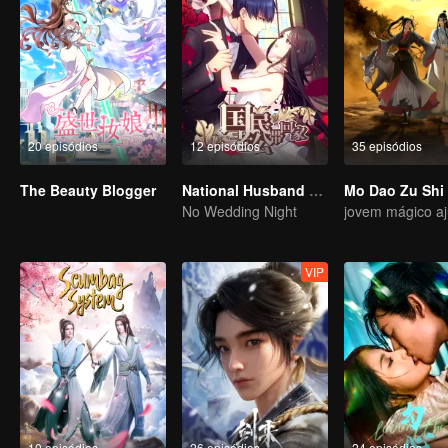
20 episódios
12 episódios
35 episódios
The Beauty Blogger
National Husband Bring Home SS1
Mo Dao Zu Shi
No Wedding Night
VIP
10 episódios
26 episódios
24 episódios