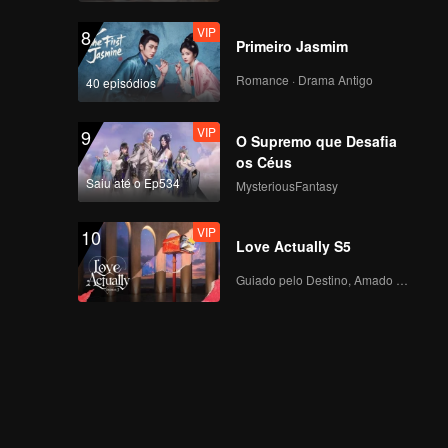
VIP
8
Primeiro Jasmim
Romance · Drama Antigo
40 episódios
VIP
9
O Supremo que Desafia
os Céus
Saiu até o Ep534
MysteriousFantasy
VIP
10
Love Actually S5
Guiado pelo Destino, Amado com o Coração