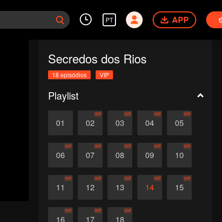
APP
PT
Secredos dos Rios
18 episódios
VIP
Playlist
VIP
VIP
VIP
VIP
01
02
03
04
05
VIP
VIP
VIP
VIP
VIP
06
07
08
09
10
VIP
VIP
VIP
VIP
VIP
11
12
13
14
15
VIP
VIP
VIP
16
17
18