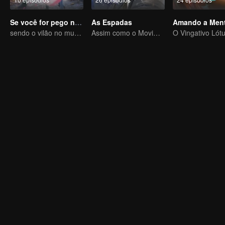
Se você for pego no livro
As Espadas
Amando a Ment
sendo o vilão no mundo do livro
Assim como o Movimento Celestial é Sempre Vigoroso, um Cavalheiro Deve Se Esforçar Incessantemente