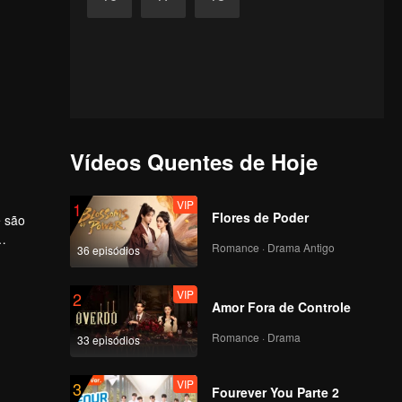
Vídeos Quentes de Hoje
VIP
1
Flores de Poder
e são
Romance · Drama Antigo
36 episódios
Zong
VIP
2
Amor Fora de Controle
Romance · Drama
33 episódios
VIP
3
Fourever You Parte 2