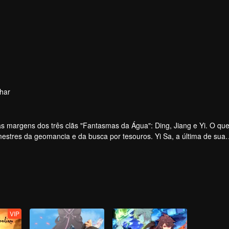
har
s margens dos três clãs "Fantasmas da Água": Ding, Jiang e Yi. O qu
tres da geomancia e da busca por tesouros. Yi Sa, a última de sua
ang. Durante um perigoso mergulho na "Sopa Dourada", ela resgata 
Sa o treina como um Fantasma da Água.
VIP