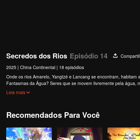
Secredos dos Rios
Episódio 14
Compartil
2025
|
China Continental
|
18 episódios
Onde os rios Amarelo, Yangtzé e Lancang se encontram, habitam a
Fantasmas da Água? Seres que se movem livremente pela água, mes
linhagem, administra uma "margem subaquática" ao longo do Lanc
Leia mais
Hang. Buscando a verdade e a cura para seu próprio destino, Yi 
Recomendados Para Você