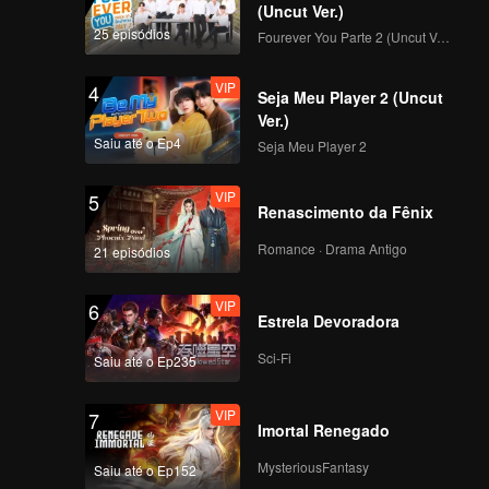
(Uncut Ver.)
25 episódios
Fourever You Parte 2 (Uncut Ver.)
VIP
4
Seja Meu Player 2 (Uncut
Ver.)
Saiu até o Ep4
Seja Meu Player 2
VIP
5
Renascimento da Fênix
Romance · Drama Antigo
21 episódios
VIP
6
Estrela Devoradora
Sci-Fi
Saiu até o Ep235
VIP
7
Imortal Renegado
MysteriousFantasy
Saiu até o Ep152