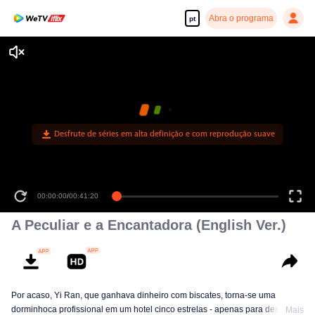
Abra o programa
pt
Desfrute de séries em alta definição e com reprodução suave
00:00:00
/
00:41:20
A Peculiar e a Encantadora (English Ver.)
Por acaso, Yi Ran, que ganhava dinheiro com biscates, torna-se uma
dorminhoca profissional em um hotel cinco estrelas - apenas para descobrir
Mais