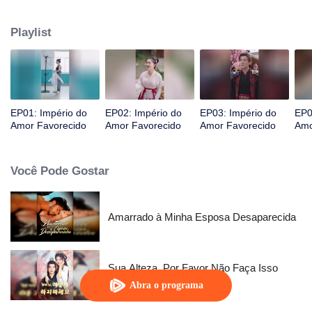
inimigos implacáveis juntos.
Playlist
EP01: Império do
EP02: Império do
EP03: Império do
EP0
Amor Favorecido
Amor Favorecido
Amor Favorecido
Amo
Você Pode Gostar
Amarrado à Minha Esposa Desaparecida
Sua Alteza, Por Favor Não Faça Isso
(Versão Coreana)
Abra o programa