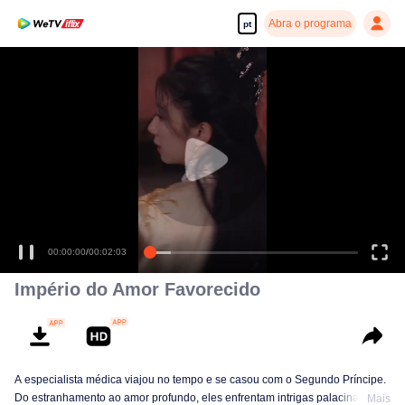
Abra o programa
pt
00:00:00
/
00:02:03
Império do Amor Favorecido
A especialista médica viajou no tempo e se casou com o Segundo Príncipe.
Do estranhamento ao amor profundo, eles enfrentam intrigas palacinas e
Mais