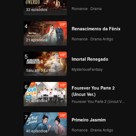
Romance · Drama
33 episódios
VIP
4
Renascimento da Fênix
Romance · Drama Antigo
21 episódios
VIP
5
Imortal Renegado
MysteriousFantasy
Saiu até o Ep153
VIP
6
Fourever You Parte 2
(Uncut Ver.)
25 episódios
Fourever You Parte 2 (Uncut Ver.)
VIP
7
Primeiro Jasmim
Romance · Drama Antigo
40 episódios