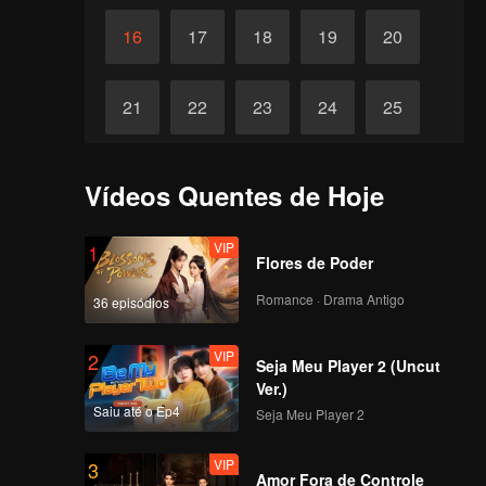
16
17
18
19
20
21
22
23
24
25
26
27
28
29
30
Vídeos Quentes de Hoje
VIP
1
Flores de Poder
Romance · Drama Antigo
36 episódios
VIP
2
Seja Meu Player 2 (Uncut
Ver.)
Saiu até o Ep4
Seja Meu Player 2
VIP
3
Amor Fora de Controle