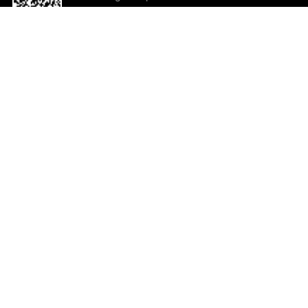
o App agora
Ajuda e comentários
So
Comentários
Ju
Co
En
ted.