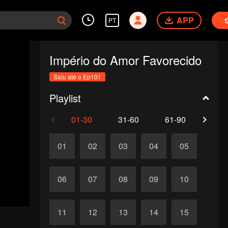
APP
PT
Império do Amor Favorecido
Saiu até o Ep101
Playlist
01-30
31-60
61-90
91-1
01
02
03
04
05
06
07
08
09
10
11
12
13
14
15