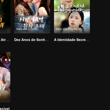
Saiu até o Ep60
Saiu até o Ep60
Ressentimento Através dos Mundos
Dez Anos de Sonhos – Nos Encontraremos Novamente?
A Identidade Secreta do Vendedor Ambulante
ecível