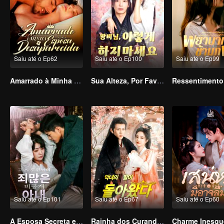
Saiu até o Ep62
Saiu até o Ep100
Saiu até o Ep99
Amarrado à Minha Esposa Desaparecida
Sua Alteza, Por Favor Não Faça Isso (Versão Coreana)
Saiu até o Ep101
Saiu até o Ep67
Saiu até o Ep60
A Esposa Secreta e Pecaminosa do Mestre Go (Versão Coreana)
Rainha dos Curandeiros (Versão Coreana)
Charme Inesqu