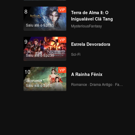
VIP
8
Terra de Alma Ⅱ: O
Inigualável Clã Tang
Saiu até o Ep165
MysteriousFantasy
VIP
9
Estrela Devoradora
Sci-Fi
Saiu até o Ep235
VIP
10
A Rainha Fênix
Romance · Drama Antigo · Fantasia
Saiu até o Ep10