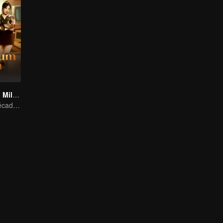
Tempestade do Milênio
Renascido na década de 1990: Sou um garoto falido de novo