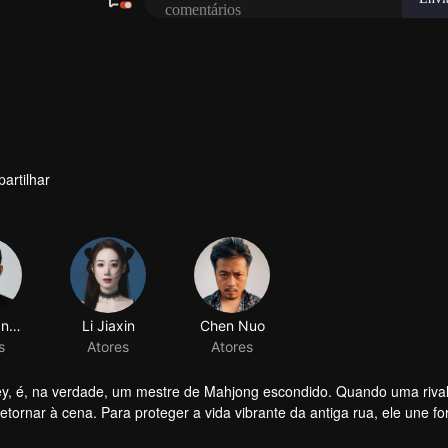
artilhar
y, é, na verdade, um mestre de Mahjong escondido. Quando uma riva
retornar à cena. Para proteger a vida vibrante da antiga rua, ele une f
ios. Em meio aos jogos enganosos de Mahjong, o jovem prodígio