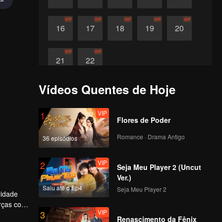
VIP
VIP
VIP
VIP
VIP
16
17
18
19
20
VIP
VIP
21
22
Vídeos Quentes de Hoje
VIP
1
Flores de Poder
Romance · Drama Antigo
36 episódios
VIP
2
Seja Meu Player 2 (Uncut
Ver.)
Saiu até o Ep4
Seja Meu Player 2
lidade
orças com
VIP
3
Renascimento da Fênix