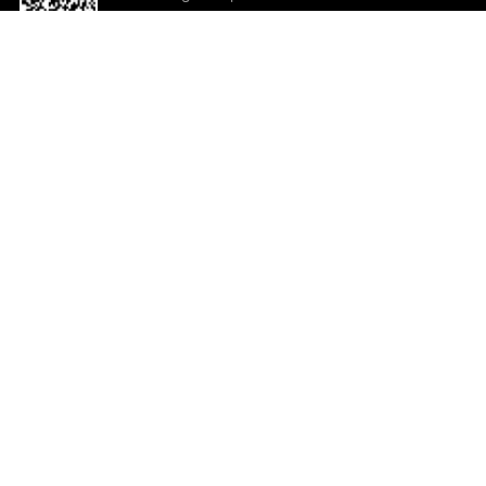
o App agora
Ajuda e comentários
So
Comentários
Ju
Co
En
ted.