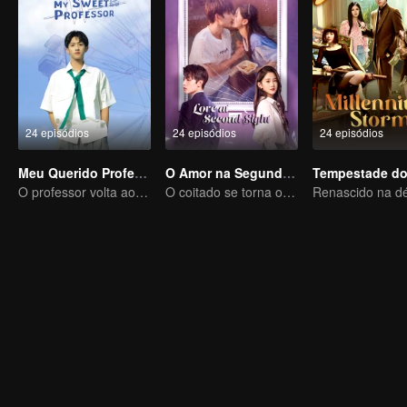
24 episódios
24 episódios
24 episódios
Meu Querido Professor
O Amor na Segunda Visão
O professor volta ao campus como estudante.
O coitado se torna o CEO dominador e persegue seu primeiro amor