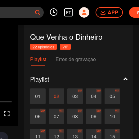
APP
PT
Que Venha o Dinheiro
22 episódios
VIP
Playlist
Erros de gravação
Playlist
VIP
VIP
VIP
01
02
03
04
05
VIP
VIP
VIP
VIP
VIP
06
07
08
09
10
VIP
VIP
VIP
VIP
VIP
11
12
13
14
15