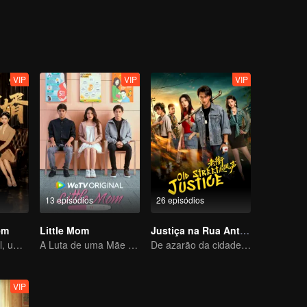
o ele está prestes a conquistar o coração da bela, uma verdade há mu
VIP
VIP
VIP
13 episódios
26 episódios
em
Little Mom
Justiça na Rua Antiga
Genro invencível, uma vida extraordinária
A Luta de uma Mãe Adolescente
De azarão da cidade natal a herói
VIP