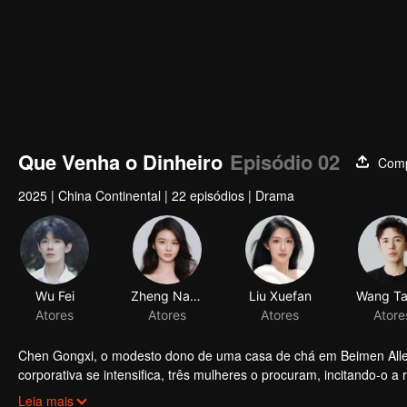
Que Venha o Dinheiro
Episódio 02
Comp
2025
|
China Continental
|
22 episódios
|
Drama
Chen Gongxi, o modesto dono de uma casa de chá em Beimen Alle
corporativa se intensifica, três mulheres o procuram, incitando-o a 
sua confidente para combater os planos de um magnata dos negóc
Leia mais