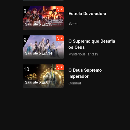
VIP
8
Estrela Devoradora
Sci-Fi
Saiu até o Ep235
VIP
9
O Supremo que Desafia
os Céus
Saiu até o Ep534
MysteriousFantasy
VIP
10
O Deus Supremo
Imperador
Saiu até o Ep611
Combat