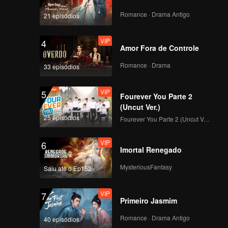
ito
Romance · Drama Antigo
21 episódios
VIP
4
Amor Fora de Controle
Romance · Drama
33 episódios
VIP
5
Fourever You Parte 2
(Uncut Ver.)
25 episódios
Fourever You Parte 2 (Uncut Ver.)
VIP
6
Imortal Renegado
MysteriousFantasy
Saiu até o Ep152
VIP
7
Primeiro Jasmim
Romance · Drama Antigo
40 episódios