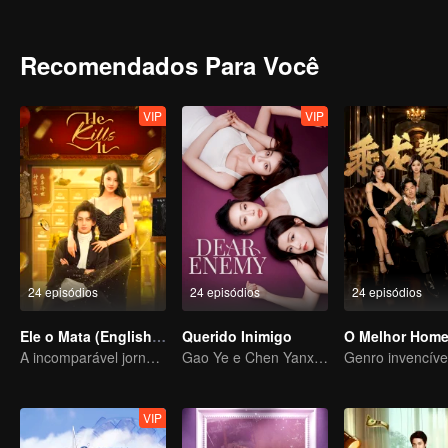
repetidamente vira o jogo, salvando a comunidade da crise. Quand
enterrada sobre seu passado emerge inesperadamente...
Recomendados Para Você
VIP
VIP
24 episódios
24 episódios
24 episódios
Ele o Mata (English Ver.)
Querido Inimigo
O Melhor Hom
A incomparável jornada do médico divino pelo mundo
Gao Ye e Chen Yanxi: De melhores amigas a inimigas juradas
VIP