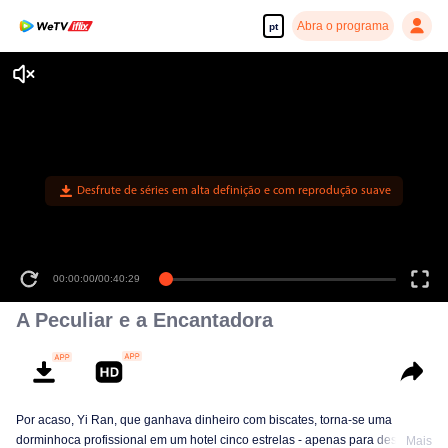
Abra o programa
pt
Desfrute de séries em alta definição e com reprodução suave
00:00:00
/
00:40:29
A Peculiar e a Encantadora
Por acaso, Yi Ran, que ganhava dinheiro com biscates, torna-se uma
dorminhoca profissional em um hotel cinco estrelas - apenas para descobrir
Mais