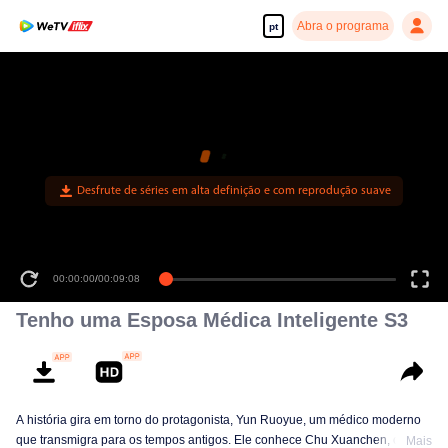
Abra o programa
pt
Desfrute de séries em alta definição e com reprodução suave
00:00:00
/
00:09:08
Tenho uma Esposa Médica Inteligente S3
A história gira em torno do protagonista, Yun Ruoyue, um médico moderno
que transmigra para os tempos antigos. Ele conhece Chu Xuanchen, o ex-
Mais