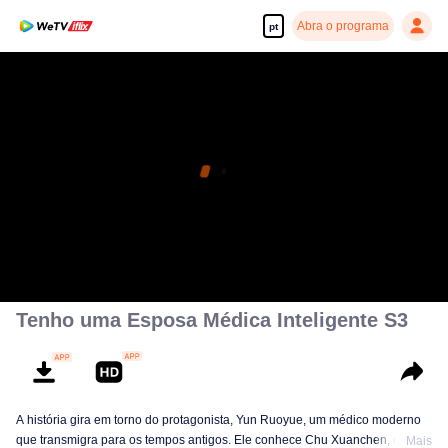
Abra o programa
pt
Desfrute de séries em alta definição e com reprodução suave
00:00:00
/
00:08:15
Tenho uma Esposa Médica Inteligente S3
A história gira em torno do protagonista, Yun Ruoyue, um médico moderno
que transmigra para os tempos antigos. Ele conhece Chu Xuanchen, o ex-
Mais