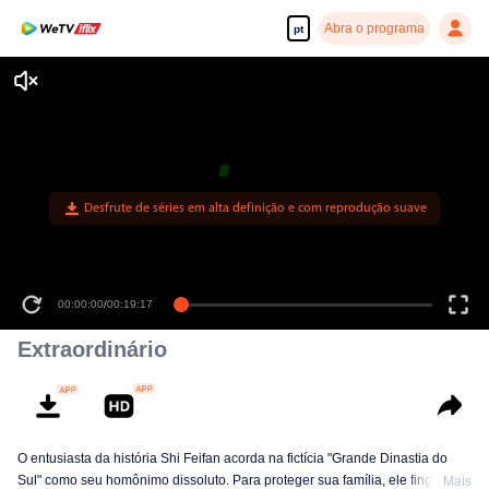
Abra o programa
pt
Desfrute de séries em alta definição e com reprodução suave
00:00:00
/
00:19:17
Extraordinário
O entusiasta da história Shi Feifan acorda na fictícia "Grande Dinastia do
Sul" como seu homônimo dissoluto. Para proteger sua família, ele finge
Mais