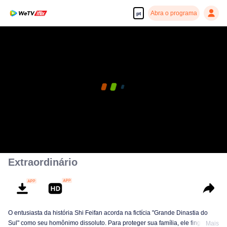
Abra o programa
pt
Extraordinário
O entusiasta da história Shi Feifan acorda na fictícia "Grande Dinastia do
Sul" como seu homônimo dissoluto. Para proteger sua família, ele finge
Mais