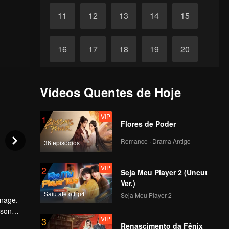
11
12
13
14
15
16
17
18
19
20
21
22
23
24
25
Vídeos Quentes de Hoje
26
27
28
29
30
VIP
1
Flores de Poder
Romance · Drama Antigo
36 episódios
VIP
2
Seja Meu Player 2 (Uncut
Ver.)
Saiu até o Ep4
Seja Meu Player 2
anage.
 son
VIP
3
a was not
Renascimento da Fênix