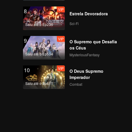
VIP
8
Estrela Devoradora
Sci-Fi
Saiu até o Ep235
VIP
9
O Supremo que Desafia
os Céus
Saiu até o Ep534
MysteriousFantasy
VIP
10
O Deus Supremo
Imperador
Saiu até o Ep611
Combat