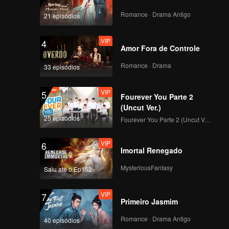
ary Han
and
Romance · Drama Antigo
21 episódios
VIP
4
Amor Fora de Controle
Romance · Drama
33 episódios
VIP
5
Fourever You Parte 2
(Uncut Ver.)
25 episódios
Fourever You Parte 2 (Uncut Ver.)
VIP
6
Imortal Renegado
MysteriousFantasy
Saiu até o Ep152
VIP
7
Primeiro Jasmim
Romance · Drama Antigo
40 episódios