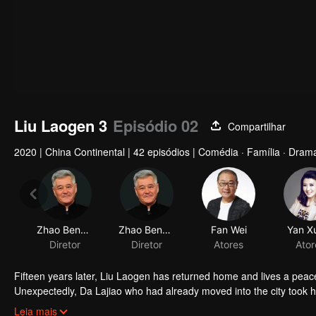
Liu Laogen 3
Episódio 02
Compartilhar
2020
|
China Continental
|
42 episódios
|
Comédia · Família · Dram
Zhao Benshan
Zhao Benshan
Fan Wei
Yan Xu
Diretor
Diretor
Atores
Ator
Fifteen years later, Liu Laogen has returned home and lives a peace
Unexpectedly, Da Lajiao who had already moved into the city took 
arrange a place in the villa. Liu Laogen also took this opportunity to 
Leia mais