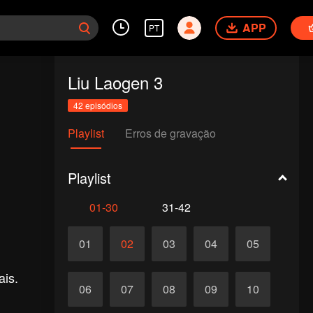
APP
PT
Liu Laogen 3
42 episódios
Playlist
Erros de gravação
Playlist
01-30
31-42
01
02
03
04
05
ais.
06
07
08
09
10