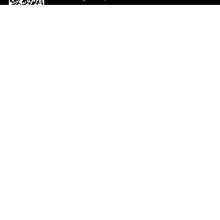
o App agora
Ajuda e comentários
So
Comentários
Ju
Co
En
ted.