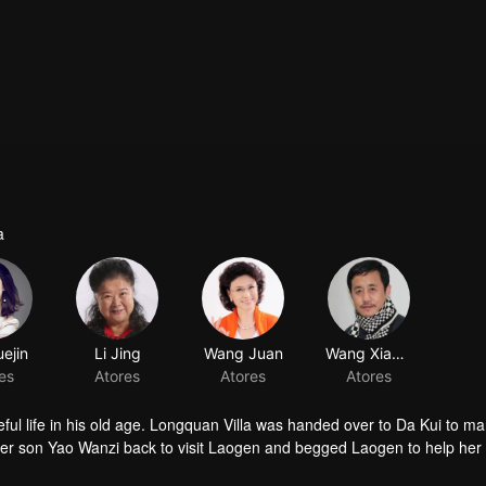
a
ejin
Li Jing
Wang Juan
Wang Xiaobao
es
Atores
Atores
Atores
ful life in his old age. Longquan Villa was handed over to Da Kui to m
her son Yao Wanzi back to visit Laogen and begged Laogen to help her
visit the villa again. But he suddenly found that the operation of the vill