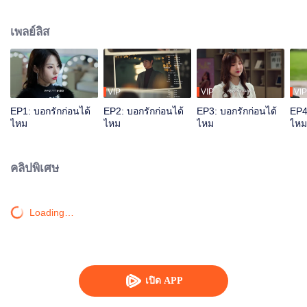
ไว้ ความบังเอิญทำให้เธอได้พบเจอกับลู่สวิน เด็กผู้ชายที่เธอเคยแอบชอบสมัยเรียน
และได้สานต่อเรื่องราวในอดีตต่อไปด้วยกัน
เพลย์ลิส
VIP
VIP
VIP
EP1: บอกรักก่อนได้
EP2: บอกรักก่อนได้
EP3: บอกรักก่อนได้
EP4
ไหม
ไหม
ไหม
ไหม
คลิปพิเศษ
Loading…
เปิด APP