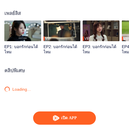
ไว้ ความบังเอิญทำให้เธอได้พบเจอกับลู่สวิน เด็กผู้ชายที่เธอเคยแอบชอบสมัยเรียน
และได้สานต่อเรื่องราวในอดีตต่อไปด้วยกัน
เพลย์ลิส
VIP
VIP
VIP
EP1: บอกรักก่อนได้
EP2: บอกรักก่อนได้
EP3: บอกรักก่อนได้
EP4
ไหม
ไหม
ไหม
ไหม
คลิปพิเศษ
Loading…
เปิด APP