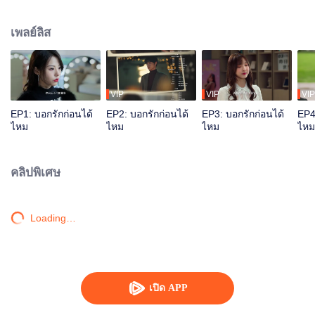
ไว้ ความบังเอิญทำให้เธอได้พบเจอกับลู่สวิน เด็กผู้ชายที่เธอเคยแอบชอบสมัยเรียน
และได้สานต่อเรื่องราวในอดีตต่อไปด้วยกัน
เพลย์ลิส
VIP
VIP
VIP
EP1: บอกรักก่อนได้
EP2: บอกรักก่อนได้
EP3: บอกรักก่อนได้
EP4
ไหม
ไหม
ไหม
ไหม
คลิปพิเศษ
Loading…
เปิด APP