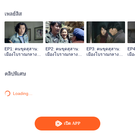
นามปากกาว่า เทียนเซียป้าช่าง กำกับโดย ขง เซิง,โจว โย่ว และ ซุน โหมว หลง
เรียบเรียงและเขียนบทโดย ปาย อี ชง อำนวยการสร้างโดย โฮว ฮง เลี่ยง และ ฟาง
เพลย์ลิส
ฟาง นำแสดงโดย จิ้นตง ,เฉิน เฉียว เอิน และ เจ้า ต้า เรื่องราวการผจญภัยของ หูปา
อี,เสวี่ยหลีหยาง,หวังพางจิ ที่เมืองโบราณจิงเจี๋ยในทะเลทรายTaklimakan เพื่อหาถ้ำ
สุสาน หูปาอีวัยรุ่นหนุ่มชนบท ที่มาจากชายแดนระหว่างจีนกับมองโกเลีย เขานำ
มรดกชิ้นนึงที่ทางบ้านให้มาคือหนังสือ ฉือลิ้วจื้อหยินหยางเฟิงสุ่ยมี้ชู่ (หนังสือเกี่ยว
กับฮวงจุ้ย)ติดตัวมาด้วย และใช้เวลาว่างท่องหนังสือนี้จนแตกฉานหมดทุกตัวอักษร
หลังจากนั้นเขาก็ได้เข้าร่วมกับกองกำลังทหารทิเบต ทำให้เกิดกับเหตุกรณ์หิมะถล่ม
EP1: คนขุดสุสาน:
EP2: คนขุดสุสาน:
EP3: คนขุดสุสาน:
EP4
ส่งผลให้เขาตกลงไปในหุบเขาที่มีสุสาน เขาจึงใช้ความรู้จากที่อ่านมาในหนังสือฮ
เมืองโบราณกลาง
เมืองโบราณกลาง
เมืองโบราณกลาง
เมื
วงจุ้ยนั้น ทำให้เขารอดชีวิตได้ จากนั้นเขาก็ได้ปลดประจำการจากกองกำลังทหาร
ทะเลทราย
ทะเลทราย
ทะเลทราย
ทะเ
เขาและ หวังพางจิ ได้เข้าร่วมกับทีมนักโบราณคดีที่กำลังจะเดินทางไปมณฑลซิน
เจียง พวกเขากลุ่มนี้ก็ได้ผ่านอุปสรรคหลายๆ อย่างกว่าจะถึงที่หมายคือเมืองโบราณ
คลิปพิเศษ
จิงเจี๋ยในทะเลทราย Taklimakan เขาได้เข้าไปอยู่ในถ้ำสุสานใต้ดิน ภายในถ้ำนั้น
เต็มไปด้วยกับดัก อุปสรรคนานัปการราวกับว่ามีใครควบคุมมันอยู่
Loading…
เปิด APP