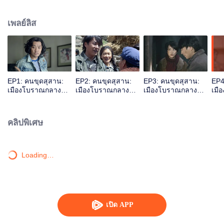
นามปากกาว่า เทียนเซียป้าช่าง กำกับโดย ขง เซิง,โจว โย่ว และ ซุน โหมว หลง
เรียบเรียงและเขียนบทโดย ปาย อี ชง อำนวยการสร้างโดย โฮว ฮง เลี่ยง และ ฟาง
เพลย์ลิส
ฟาง นำแสดงโดย จิ้นตง ,เฉิน เฉียว เอิน และ เจ้า ต้า เรื่องราวการผจญภัยของ หูปา
อี,เสวี่ยหลีหยาง,หวังพางจิ ที่เมืองโบราณจิงเจี๋ยในทะเลทรายTaklimakan เพื่อหาถ้ำ
สุสาน หูปาอีวัยรุ่นหนุ่มชนบท ที่มาจากชายแดนระหว่างจีนกับมองโกเลีย เขานำ
มรดกชิ้นนึงที่ทางบ้านให้มาคือหนังสือ ฉือลิ้วจื้อหยินหยางเฟิงสุ่ยมี้ชู่ (หนังสือเกี่ยว
กับฮวงจุ้ย)ติดตัวมาด้วย และใช้เวลาว่างท่องหนังสือนี้จนแตกฉานหมดทุกตัวอักษร
หลังจากนั้นเขาก็ได้เข้าร่วมกับกองกำลังทหารทิเบต ทำให้เกิดกับเหตุกรณ์หิมะถล่ม
EP1: คนขุดสุสาน:
EP2: คนขุดสุสาน:
EP3: คนขุดสุสาน:
EP4
ส่งผลให้เขาตกลงไปในหุบเขาที่มีสุสาน เขาจึงใช้ความรู้จากที่อ่านมาในหนังสือฮ
เมืองโบราณกลาง
เมืองโบราณกลาง
เมืองโบราณกลาง
เมื
วงจุ้ยนั้น ทำให้เขารอดชีวิตได้ จากนั้นเขาก็ได้ปลดประจำการจากกองกำลังทหาร
ทะเลทราย
ทะเลทราย
ทะเลทราย
ทะเ
เขาและ หวังพางจิ ได้เข้าร่วมกับทีมนักโบราณคดีที่กำลังจะเดินทางไปมณฑลซิน
เจียง พวกเขากลุ่มนี้ก็ได้ผ่านอุปสรรคหลายๆ อย่างกว่าจะถึงที่หมายคือเมืองโบราณ
คลิปพิเศษ
จิงเจี๋ยในทะเลทราย Taklimakan เขาได้เข้าไปอยู่ในถ้ำสุสานใต้ดิน ภายในถ้ำนั้น
เต็มไปด้วยกับดัก อุปสรรคนานัปการราวกับว่ามีใครควบคุมมันอยู่
Loading…
เปิด APP