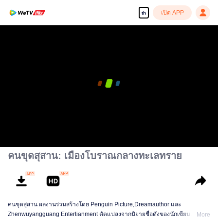
เปิด APP
th
คนขุดสุสาน: เมืองโบราณกลางทะเลทราย
คนขุดสุสาน ผลงานร่วมสร้างโดย Penguin Picture,Dreamauthor และ
Zhenwuyangguang Entertianment ดัดแปลงจากนิยายชื่อดังของนักเขียน
More