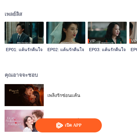
ซินไม่เพียงแต่เสียลูกชายไป แต่เธอยังเกือบเอาตัวไม่รอดอีกด้วย เธอสิ้นหวังกับสิ่งที่
เกิดขึ้นกับตัวเองและครอบครัว ต้องต่อสู้อย่างหนักกับความแตกสลาย เธอจึงตัดสิน
เพลย์ลิส
ใจแกล้งความจำเสื่อม
VIP
VIP
EP01: แค้นรักคืนใจ
EP02: แค้นรักคืนใจ
EP03: แค้นรักคืนใจ
EP0
คุณอาจจะชอบ
เพลิงรักซ่อนแค้น
คุณแฟนฝึกหัดที่รัก
เปิด APP