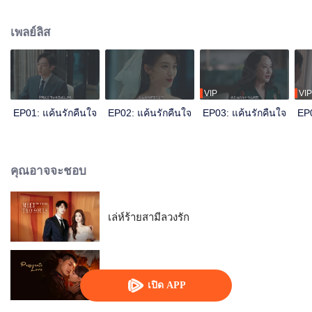
ซินไม่เพียงแต่เสียลูกชายไป แต่เธอยังเกือบเอาตัวไม่รอดอีกด้วย เธอสิ้นหวังกับสิ่งที่
เกิดขึ้นกับตัวเองและครอบครัว ต้องต่อสู้อย่างหนักกับความแตกสลาย เธอจึงตัดสิน
เพลย์ลิส
ใจแกล้งความจำเสื่อม
VIP
VIP
EP01: แค้นรักคืนใจ
EP02: แค้นรักคืนใจ
EP03: แค้นรักคืนใจ
EP0
คุณอาจจะชอบ
เล่ห์ร้ายสามีลวงรัก
เพลิงรักซ่อนแค้น
เปิด APP