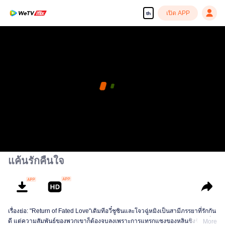
เปิด APP
th
แค้นรักคืนใจ
เรื่องย่อ: "Return of Fated Love"เดิมทีอวี๋ชูซินและโจวฉู่หมิงเป็นสามีภรรยาที่รักกัน
ดี แต่ความสัมพันธ์ของพวกเขาก็ต้องจบลงเพราะการแทรกแซงของหลินชิงชิง อวี๋ชู
More