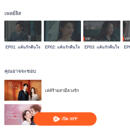
ซินไม่เพียงแต่เสียลูกชายไป แต่เธอยังเกือบเอาตัวไม่รอดอีกด้วย เธอสิ้นหวังกับสิ่งที่
เกิดขึ้นกับตัวเองและครอบครัว ต้องต่อสู้อย่างหนักกับความแตกสลาย เธอจึงตัดสิน
เพลย์ลิส
ใจแกล้งความจำเสื่อม
VIP
VIP
EP01: แค้นรักคืนใจ
EP02: แค้นรักคืนใจ
EP03: แค้นรักคืนใจ
EP0
คุณอาจจะชอบ
เล่ห์ร้ายสามีลวงรัก
คุณแฟนฝึกหัดที่รัก
เปิด APP