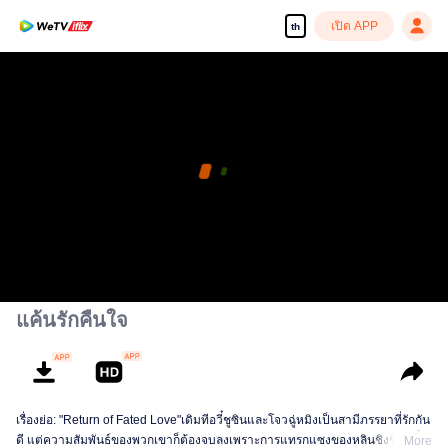
เปิด APP
th
แค้นรักคืนใจ
เรื่องย่อ: "Return of Fated Love"เดิมทีอวี๋ชูซินและโจวฉู่หมิงเป็นสามีภรรยาที่รักกัน
ดี แต่ความสัมพันธ์ของพวกเขาก็ต้องจบลงเพราะการแทรกแซงของหลินชิงชิง อวี๋ชู
More