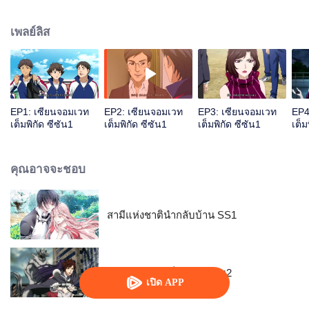
ต้องเป็นจอมเวทย์ที่เก่งกล้าและโดเด่นเหนือใคร จากโลกแห่งวิทยาศาสตร์ จู่ๆก็ได้
กลายเป็นโลกแห่งเวทย์มนต์ มั่วฝานจะใช้ชีวิตในโลกนี้ต่อไปอย่างไร เขาจะ
เพลย์ลิส
สามารถเป็นจอมเวทย์แนวหน้าของโลกนี้ได้หรือไม่ โปรดติดตาม...
EP1: เซียนจอมเวท
EP2: เซียนจอมเวท
EP3: เซียนจอมเวท
EP4
เต็มพิกัด ซีซัน1
เต็มพิกัด ซีซัน1
เต็มพิกัด ซีซัน1
เต็ม
คุณอาจจะชอบ
สามีแห่งชาตินำกลับบ้าน SS1
เซียนจอมเวทเต็มพิกัด ซีซัน2
เปิด APP