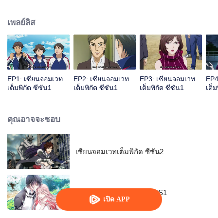
ต้องเป็นจอมเวทย์ที่เก่งกล้าและโดเด่นเหนือใคร จากโลกแห่งวิทยาศาสตร์ จู่ๆก็ได้
กลายเป็นโลกแห่งเวทย์มนต์ มั่วฝานจะใช้ชีวิตในโลกนี้ต่อไปอย่างไร เขาจะ
เพลย์ลิส
สามารถเป็นจอมเวทย์แนวหน้าของโลกนี้ได้หรือไม่ โปรดติดตาม...
EP1: เซียนจอมเวท
EP2: เซียนจอมเวท
EP3: เซียนจอมเวท
EP4
เต็มพิกัด ซีซัน1
เต็มพิกัด ซีซัน1
เต็มพิกัด ซีซัน1
เต็ม
คุณอาจจะชอบ
เซียนจอมเวทเต็มพิกัด ซีซัน2
สามีแห่งชาตินำกลับบ้าน SS1
เปิด APP