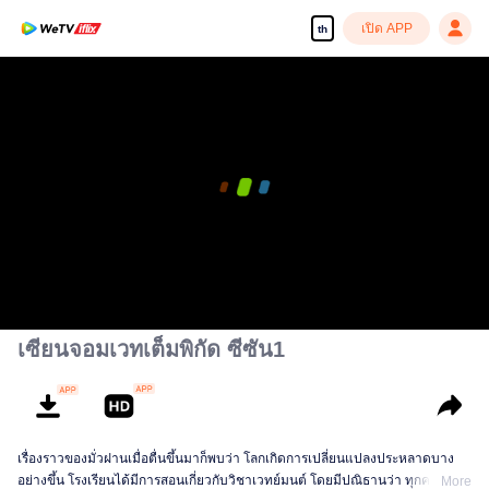
เปิด APP
th
เซียนจอมเวทเต็มพิกัด ซีซัน1
เรื่องราวของมั่วฝานเมื่อตื่นขึ้นมาก็พบว่า โลกเกิดการเปลี่ยนแปลงประหลาดบาง
อย่างขึ้น โรงเรียนได้มีการสอนเกี่ยวกับวิชาเวทย์มนต์ โดยมีปณิธานว่า ทุกคนจะ
More