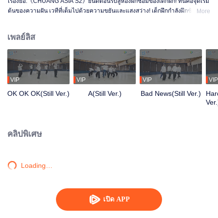
เรื่องย่อ:《CHUANG ASIA S2》ยินดีต้อนรับสู่ห้องฝึกซ้อมของเด็กฝึก! ที่นี่คือจุดเริ่ม
ต้นของความฝัน เวทีที่เต็มไปด้วยความขยันและแสงสว่าง! เด็กฝึกกำลังฝึกซ้อม
More
อย่างเต็มที่ เพื่อให้ได้เปล่งประกายในเวทีในวันหนึ่ง ตั้งแต่เช้าจรดค่ำ จากความไม่
ชำนาญจนถึงความคล่องแคล่ว ทุกก้าวคือการเปลี่ยนแปลง อยากรู้เรื่องราวในห้อง
เพลย์ลิส
ฝึกซ้อมของพวกเขามั้ย?
VIP
VIP
VIP
VIP
OK OK OK(Still Ver.)
A(Still Ver.)
Bad News(Still Ver.)
Hard
Ver.
คลิปพิเศษ
Loading…
เปิด APP