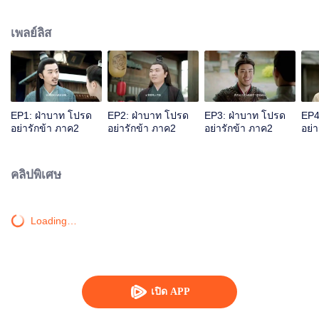
ตะปู” ในตำหนักเย็น แต่กลับทำให้ฉินอวี้ที่ไม่เคยใกล้ชิดผู้หญิงมาก่อนเกิดความ
สนใจเป็นอย่างมาก
เพลย์ลิส
EP1: ฝ่าบาท โปรด
EP2: ฝ่าบาท โปรด
EP3: ฝ่าบาท โปรด
EP4
อย่ารักข้า ภาค2
อย่ารักข้า ภาค2
อย่ารักข้า ภาค2
อย่
คลิปพิเศษ
Loading…
เปิด APP