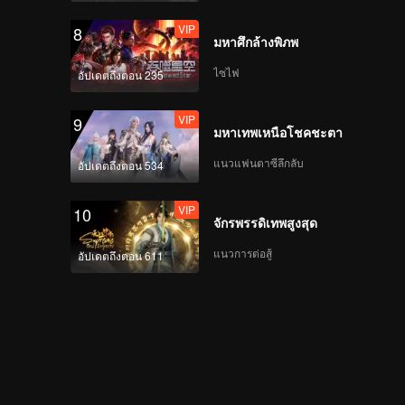
VIP
8
มหาศึกล้างพิภพ
ไซไฟ
อัปเดตถึงตอน 235
VIP
9
มหาเทพเหนือโชคชะตา
แนวแฟนตาซีลึกลับ
อัปเดตถึงตอน 534
VIP
10
จักรพรรดิเทพสูงสุด
แนวการต่อสู้
อัปเดตถึงตอน 611