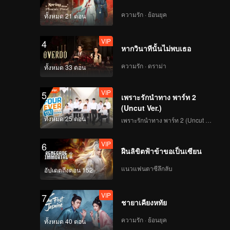
ความรัก · ย้อนยุค
ทั้งหมด 21 ตอน
VIP
4
หากวินาทีนั้นไม่พบเธอ
ความรัก · ดราม่า
ทั้งหมด 33 ตอน
VIP
5
เพราะรักนำทาง พาร์ท 2
(Uncut Ver.)
ทั้งหมด 25 ตอน
เพราะรักนำทาง พาร์ท 2 (Uncut Ver.)
VIP
6
ฝืนลิขิตฟ้าข้าขอเป็นเซียน
แนวแฟนตาซีลึกลับ
อัปเดตถึงตอน 152
VIP
7
ชายาเคียงหทัย
ความรัก · ย้อนยุค
ทั้งหมด 40 ตอน