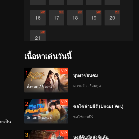
VIP
VIP
VIP
VIP
VIP
16
17
18
19
20
VIP
21
เนื้อหาเด่นวันนี้
VIP
1
บุหงาซ่อนคม
ความรัก · ย้อนยุค
ทั้งหมด 36 ตอน
VIP
2
ซอโซ่ล่ามธีร์ (Uncut Ver.)
ซอโซ่ล่ามธีร์
อัปเดตถึงตอน 4
ายเป็น
VIP
3
หงส์คืนบัลลังก์แค้น