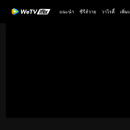
แนะนำ
ซีรีส์วาย
วาไรตี้
เพิ่ม