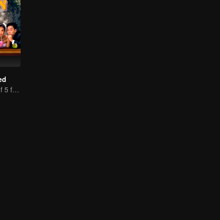
ed
The adventure of 5 friends looking for a soulmate!