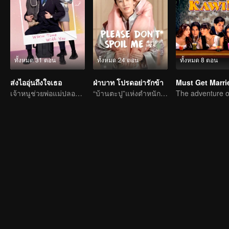
ทั้งหมด 31 ตอน
ทั้งหมด 24 ตอน
ทั้งหมด 8 ตอน
ส่งไออุ่นถึงใจเธอ
ฝ่าบาท โปรดอย่ารักข้า
Must Get Marri
เจ้าหนูช่วยพ่อแม่ปลอม ๆ แกล้งหลอกแต่รักจริง
“บ้านตะปู”แห่งตำหนักเย็นชวนเขย่าใจผู้คน