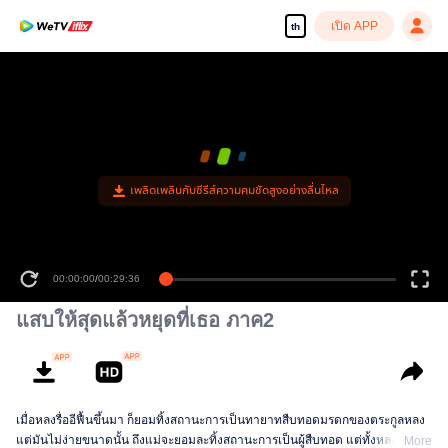
เปิด APP
th
เพลิดเพลินกับซีรีส์ความคมชัดสูงอย่างลื่นไหล
00:00:00
/
00:29:36
แสบให้สุดแล้วหยุดที่เธอ ภาค2
เมื่อหลงรื่ออีฟื้นขึ้นมา ก็ยอมทิ้งสถานะการเป็นทายาทสืบทอดมรดกของตระกูลหลง
แต่มันไม่ง่ายขนาดนั้น ถึงแม่จะยอมละทิ้งสถานะการเป็นผู้สืบทอด แต่ทั้งหลงรื่ออี
More