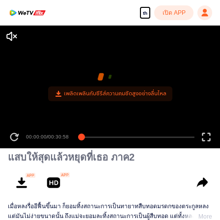
เปิด APP
th
เพลิดเพลินกับซีรีส์ความคมชัดสูงอย่างลื่นไหล
00:00:00
/
00:30:58
แสบให้สุดแล้วหยุดที่เธอ ภาค2
เมื่อหลงรื่ออีฟื้นขึ้นมา ก็ยอมทิ้งสถานะการเป็นทายาทสืบทอดมรดกของตระกูลหลง
แต่มันไม่ง่ายขนาดนั้น ถึงแม่จะยอมละทิ้งสถานะการเป็นผู้สืบทอด แต่ทั้งหลงรื่ออี
More