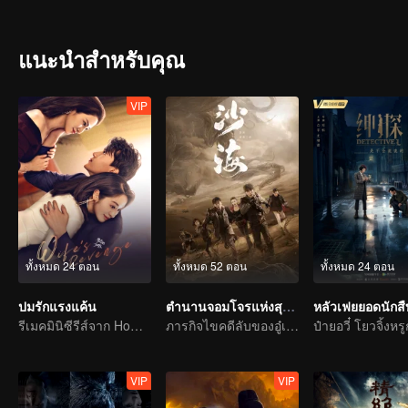
แนะนำสำหรับคุณ
VIP
ทั้งหมด 24 ตอน
ทั้งหมด 52 ตอน
ทั้งหมด 24 ตอน
ปมรักแรงแค้น
ตำนานจอมโจรแห่งสุสานทะเลทราย
หลัวเฟยยอดนักสื
รีเมคมินิซีรีส์จาก Home Temptation
ภารกิจไขคดีลับของอู๋เหล่ยฉินห้าว
VIP
VIP