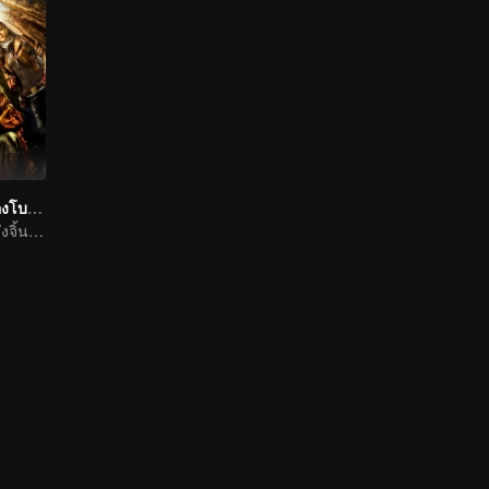
คนขุดสุสาน: เมืองโบราณกลางทะเลทราย
นักแสดงชายชื่อดังจิ้นตง กับนักแสดงหญิงดาวรุ่งของไต้หวันเฉิน เฉียว เอิน เริ่มการผจญภัยในสุสานฝังศพ