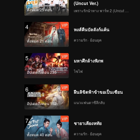
(Uncut Ver.)
ทั้งหมด 25 ตอน
เพราะรักนำทาง พาร์ท 2 (Uncut Ver.)
VIP
4
หงส์คืนบัลลังก์แค้น
ความรัก · ย้อนยุค
ทั้งหมด 21 ตอน
VIP
5
มหาศึกล้างพิภพ
ไซไฟ
อัปเดตถึงตอน 235
VIP
6
ฝืนลิขิตฟ้าข้าขอเป็นเซียน
แนวแฟนตาซีลึกลับ
อัปเดตถึงตอน 152
VIP
7
ชายาเคียงหทัย
ความรัก · ย้อนยุค
ทั้งหมด 40 ตอน