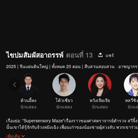
ไขปมสัมผัสอาถรรพ์
ตอนที่ 13
แชร์
2025
|
จีนแผ่นดินใหญ่
|
ทั้งหมด 20 ตอน
|
สืบสวนสอบสวน · อาชญากร
ต้วนอี้หง
โต้วเซียว
หวังเจียเจีย
หลวี่ซิ
นักแสดง
นักแสดง
นักแสดง
นักแ
เรื่องย่อ: "Supersensory Maze"เรื่องราวของศาสตราจารย์ตำรวจ สวีจิ้
นั้นเขาได้รู้จักกับจ้วงหมิงเฉิง เพื่อนเก่าของน้องชายผู้ล่วงลับ พวกเข
ค้างคาได้สำเร็จ
เพิ่มเติม