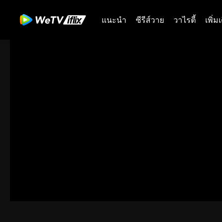
แนะนำ
ซีรีส์วาย
วาไรตี้
เพิ่ม