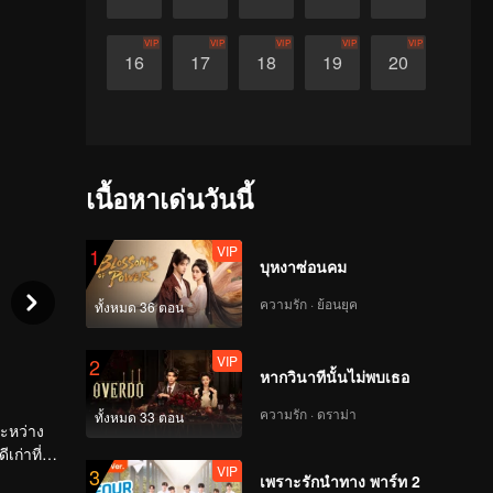
VIP
VIP
VIP
VIP
VIP
16
17
18
19
20
เนื้อหาเด่นวันนี้
VIP
1
บุหงาซ่อนคม
ความรัก · ย้อนยุค
ทั้งหมด 36 ตอน
VIP
2
หากวินาทีนั้นไม่พบเธอ
ความรัก · ดราม่า
ทั้งหมด 33 ตอน
ระหว่าง
เก่าที่
VIP
3
เพราะรักนำทาง พาร์ท 2