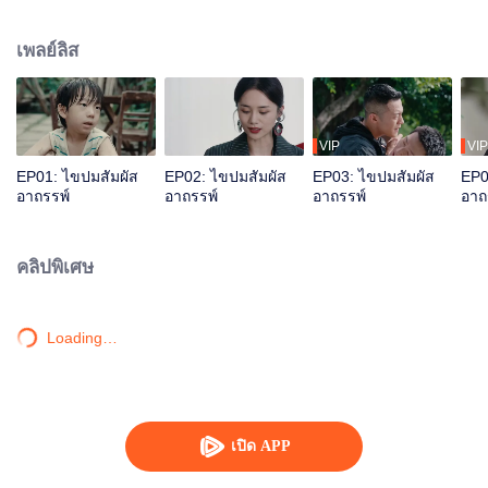
ได้รู้จักกับจ้วงหมิงเฉิง เพื่อนเก่าของน้องชายผู้ล่วงลับ พวกเขาร่วมมือกันทำลายล้าง
แก๊งอาชญากรรมชั่ว พร้อมทั้งสืบสาวจนไขความจริงของคดีเก่าที่ค้างคาได้สำเร็จ
เพลย์ลิส
VIP
VIP
EP01: ไขปมสัมผัส
EP02: ไขปมสัมผัส
EP03: ไขปมสัมผัส
EP0
อาถรรพ์
อาถรรพ์
อาถรรพ์
อาถ
คลิปพิเศษ
Loading…
เปิด APP