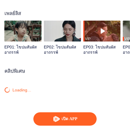
ได้รู้จักกับจ้วงหมิงเฉิง เพื่อนเก่าของน้องชายผู้ล่วงลับ พวกเขาร่วมมือกันทำลายล้าง
แก๊งอาชญากรรมชั่ว พร้อมทั้งสืบสาวจนไขความจริงของคดีเก่าที่ค้างคาได้สำเร็จ
เพลย์ลิส
VIP
VIP
EP01: ไขปมสัมผัส
EP02: ไขปมสัมผัส
EP03: ไขปมสัมผัส
EP0
อาถรรพ์
อาถรรพ์
อาถรรพ์
อาถ
คลิปพิเศษ
Loading…
เปิด APP