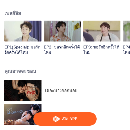
ก่อเกิดเป็นความรู้สึกบางอย่างขึ้นมาซึ่งมันนำไปสู่จุดที่พวกเขาไม่สามารถหลุดออก
มาจากวงโคจรของกันและกันได้เพราะมันจะวนกลับไปสู่การเริ่มต้นใหม่อีกครั้ง แต่
เพลย์ลิส
การเริ่มต้นใหม่อาจเป็นทางเลือกที่ดีที่สุดสำหรับ "สีไม้" ที่เคยถูกเรียกว่า เนิร์ด บอย
เพราะชีวิตที่สนใจแต่หนังสือและเรื่องเรียน วันหนึ่งกลับต้องเปลี่ยนไปเพราะน้องรหัส
สุดฮ็อตของตนเองอย่าง "โซ่" ที่ทำให้หัวใจเริ่มว้าวุ่นและเจ็บปวดไปพร้อมๆกันนั้น
ทำให้เขาต้องสลัดภาพหนุ่มเนิร์ดของเขาทิ้งไปพร้อมกับอดีตที่ฝังใจ "การ
เปลี่ยนแปลงครั้งยิ่งใหญ่จะนำพาให้พวกเขาไปสู่จุดเริ่มต้นอีกครั้ง..."
EP1(Special): ขอรัก
EP2: ขอรักอีกครั้งได้
EP3: ขอรักอีกครั้งได้
EP4:
อีกครั้งได้ไหม
ไหม
ไหม
ไหม
คุณอาจจะชอบ
เดอะบางกอกบอย
กลรักรุ่นพี่
เปิด APP