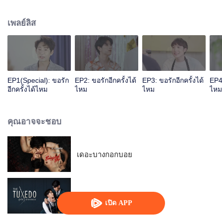
ก่อเกิดเป็นความรู้สึกบางอย่างขึ้นมาซึ่งมันนำไปสู่จุดที่พวกเขาไม่สามารถหลุดออก
มาจากวงโคจรของกันและกันได้เพราะมันจะวนกลับไปสู่การเริ่มต้นใหม่อีกครั้ง แต่
เพลย์ลิส
การเริ่มต้นใหม่อาจเป็นทางเลือกที่ดีที่สุดสำหรับ "สีไม้" ที่เคยถูกเรียกว่า เนิร์ด บอย
เพราะชีวิตที่สนใจแต่หนังสือและเรื่องเรียน วันหนึ่งกลับต้องเปลี่ยนไปเพราะน้องรหัส
สุดฮ็อตของตนเองอย่าง "โซ่" ที่ทำให้หัวใจเริ่มว้าวุ่นและเจ็บปวดไปพร้อมๆกันนั้น
ทำให้เขาต้องสลัดภาพหนุ่มเนิร์ดของเขาทิ้งไปพร้อมกับอดีตที่ฝังใจ "การ
เปลี่ยนแปลงครั้งยิ่งใหญ่จะนำพาให้พวกเขาไปสู่จุดเริ่มต้นอีกครั้ง..."
EP1(Special): ขอรัก
EP2: ขอรักอีกครั้งได้
EP3: ขอรักอีกครั้งได้
EP4:
อีกครั้งได้ไหม
ไหม
ไหม
ไหม
คุณอาจจะชอบ
เดอะบางกอกบอย
สูทรักนักออกแบบ
เปิด APP