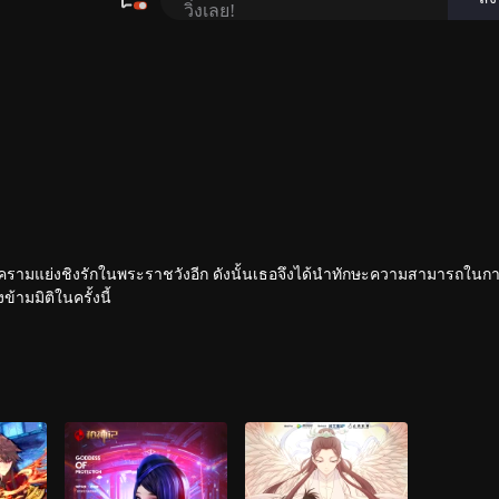
มสงครามแย่งชิงรักในพระราชวังอีก ดังนั้นเธอจึงได้นำทักษะความสามารถในก
ามมิติในครั้งนี้