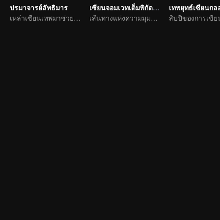
ปรมาจารย์ลัทธิมาร
เซียนจอมเวทเต็มพิกัด ซีซัน1
เทพยุทธ์เซียนกลอร
เหล่าเซียนเทพมาช่วยทำลายล้างความชั่วร้ายให้กับประชาชน
เส้นทางแห่งความมุมานะในการฝึกพัฒนาตนเอง