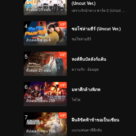
(Uncut Ver.)
ทั้งหมด 25 ตอน
เพราะรักนำทาง พาร์ท 2 (Uncut Ver.)
VIP
4
ซอโซ่ล่ามธีร์ (Uncut Ver.)
ซอโซ่ล่ามธีร์
อัปเดตถึงตอน 4
VIP
5
หงส์คืนบัลลังก์แค้น
ความรัก · ย้อนยุค
ทั้งหมด 21 ตอน
VIP
6
มหาศึกล้างพิภพ
ไซไฟ
อัปเดตถึงตอน 235
VIP
7
ฝืนลิขิตฟ้าข้าขอเป็นเซียน
แนวแฟนตาซีลึกลับ
อัปเดตถึงตอน 152