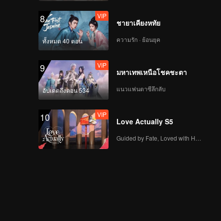
VIP
8
ชายาเคียงหทัย
ความรัก · ย้อนยุค
ทั้งหมด 40 ตอน
VIP
9
มหาเทพเหนือโชคชะตา
แนวแฟนตาซีลึกลับ
อัปเดตถึงตอน 534
VIP
10
Love Actually S5
Guided by Fate, Loved with Heart