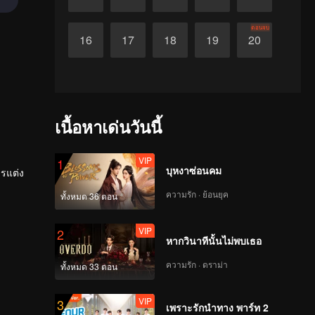
ตอนจบ
16
17
18
19
20
เนื้อหาเด่นวันนี้
VIP
1
บุหงาซ่อนคม
ารแต่ง
ความรัก · ย้อนยุค
ทั้งหมด 36 ตอน
VIP
2
หากวินาทีนั้นไม่พบเธอ
ความรัก · ดราม่า
ทั้งหมด 33 ตอน
VIP
3
เพราะรักนำทาง พาร์ท 2