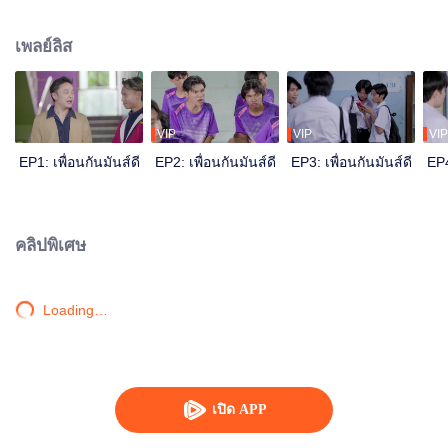
พล่าน สงครามประสาทของกลุ่มนักเรียน LGBT ที่เต็มไปด้วยการบูลลี่ซึ่งกันและกัน
ชีวิตในโรงเรียนชายล้วนที่เต็มไปด้วยการอยากรู้อยากลอง ความรักที่ก่อตัวขึ้นนั้น
เพลย์ลิส
เกิดขึ้นเพราะการอยากรู้อยากลองของวัยรุ่น เกิดขึ้นเพราะการไม่รู้ในหัวใจตัวเอง
หรือว่าเกิดขึ้นเพราะความสับสนของหัวใจ แล้วความรักไม่มีเพศจริงหรือไม่ เด็ก
สมัยนี้โตเกินวัยไปหรือเปล่า ค้นหาคำตอบเหล่านี้ได้ใน Lady Boy Friends The
Series เพื่อนกันมันส์ดี
VIP
VIP
VIP
EP1: เพื่อนกันมันส์ดี
EP2: เพื่อนกันมันส์ดี
EP3: เพื่อนกันมันส์ดี
EP4
คลิปพิเศษ
Loading…
เปิด APP