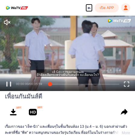
เปิด APP
th
เพลิดเพลินกับซีรีส์ความคมชัดสูงอย่างลื่นไหล
เฮ้ Go เราขอถามหน่อย
ถ้าต้องเลือกระหว่างฝันกับคนรัก จะเลือกอะไร?
00:00:00
/
00:35:59
เพื่อนกันมันส์ดี
เรื่องราวของ “เจ็ท-นิว” และเพื่อนๆในชั้นเรียนห้อง 13 (ม.4 – ม. 6) บอกเล่าผ่านตัว
ละครที่ชื่อ “พีท” ความสนุกสนานของวัยรุ่นวัยเรียน ที่ฮอร์โมนในร่างกายกำลังพุ่ง
More