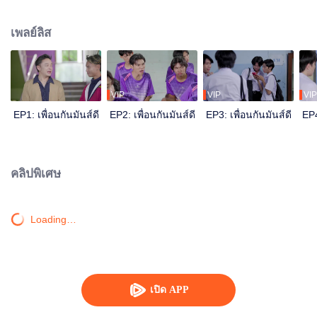
พล่าน สงครามประสาทของกลุ่มนักเรียน LGBT ที่เต็มไปด้วยการบูลลี่ซึ่งกันและกัน
ชีวิตในโรงเรียนชายล้วนที่เต็มไปด้วยการอยากรู้อยากลอง ความรักที่ก่อตัวขึ้นนั้น
เพลย์ลิส
เกิดขึ้นเพราะการอยากรู้อยากลองของวัยรุ่น เกิดขึ้นเพราะการไม่รู้ในหัวใจตัวเอง
หรือว่าเกิดขึ้นเพราะความสับสนของหัวใจ แล้วความรักไม่มีเพศจริงหรือไม่ เด็ก
สมัยนี้โตเกินวัยไปหรือเปล่า ค้นหาคำตอบเหล่านี้ได้ใน Lady Boy Friends The
Series เพื่อนกันมันส์ดี
VIP
VIP
VIP
EP1: เพื่อนกันมันส์ดี
EP2: เพื่อนกันมันส์ดี
EP3: เพื่อนกันมันส์ดี
EP4
คลิปพิเศษ
Loading…
เปิด APP